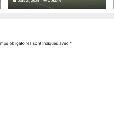
JUIN 21, 2025
OUMAR
sensible aux droits de
l’enfant
mps obligatoires sont indiqués avec
*