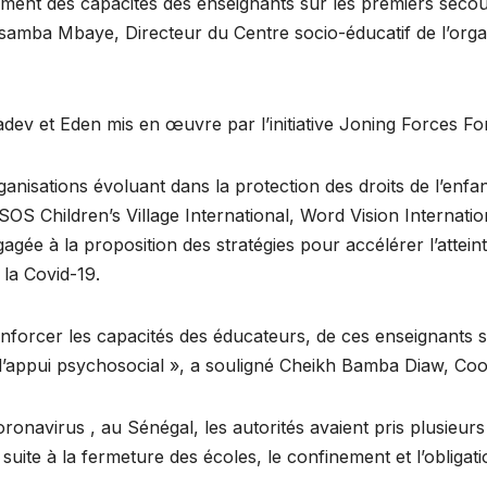
cement des capacités des enseignants sur les premiers sec
assamba Mbaye, Directeur du Centre socio-éducatif de l’o
dev et Eden mis en œuvre par l’initiative Joning Forces For
ganisations évoluant dans la protection des droits de l’enfa
 SOS Children’s Village International, Word Vision Internat
gagée à la proposition des stratégies pour accélérer l’atte
 la Covid-19.
renforcer les capacités des éducateurs, de ces enseignants
 d’appui psychosocial », a souligné Cheikh Bamba Diaw, Co
onavirus , au Sénégal, les autorités avaient pris plusieurs
uite à la fermeture des écoles, le confinement et l’obliga