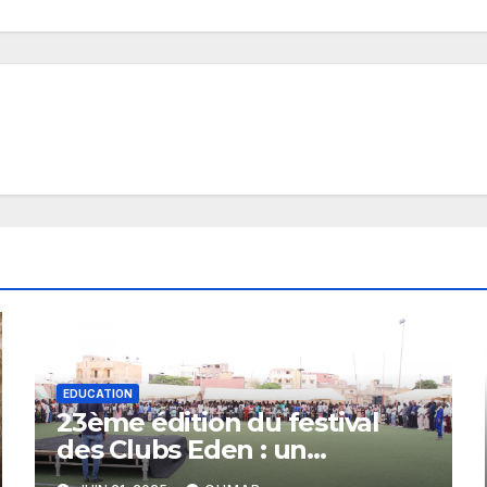
EDUCATION
23ème édition du festival
des Clubs Eden : un
plaidoyer pour un budget