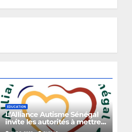
EDUCATION
L’Alliance Autisme Sénégal
invite les autorités à mettre
en place un programme