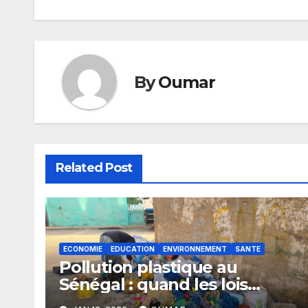
l’article
By
Oumar
Related Post
ECONOMIE
EDUCATION
ENVIRONNEMENT
SANTE
Pollution plastique au
Sénégal : quand les lois
restent sans effet