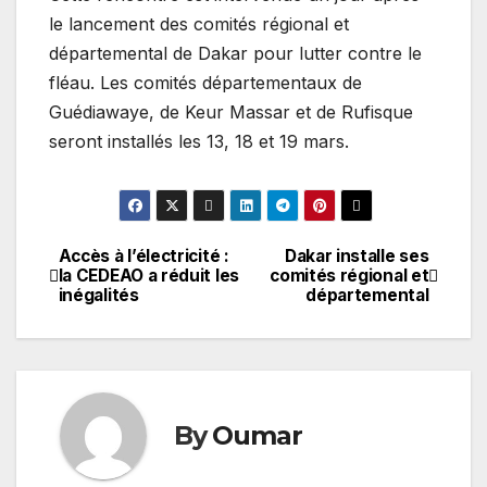
le lancement des comités régional et
départemental de Dakar pour lutter contre le
fléau. Les comités départementaux de
Guédiawaye, de Keur Massar et de Rufisque
seront installés les 13, 18 et 19 mars.
Accès à l’électricité :
Dakar installe ses
Navigation
la CEDEAO a réduit les
comités régional et
inégalités
départemental
de
l’article
By
Oumar