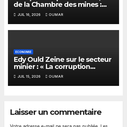
de la Chambre des mines :
« la Guinée est aujourd’hui la
JUIL 16, 2026
OUMAR
meilleure des destinations »
ECONOMIE
Edy Ould Zeine sur le secteur
minier : « La corruption
n’existe pas en Mauritanie »
JUIL 15, 2026
OUMAR
Laisser un commentaire
Votre adresse e-mail ne sera pas publiée.
Les