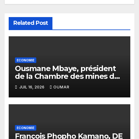
Related Post
ECONOMIE
Ousmane Mbaye, président
de la Chambre des mines du
Sénégal : « C’est l’Etat qui doit
JUIL 16, 2026
OUMAR
assurer le financement des
infrastructures »
ECONOMIE
François Phopho Kamano, DE