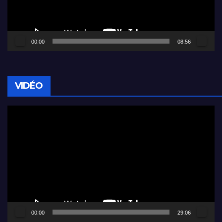
00:00
08:56
VIDÉO
Lecteur
vidéo
00:00
29:06