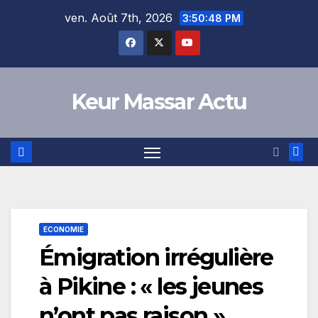
Skip
ven. Août 7th, 2026
3:50:48 PM
to
content
Keur Massar Actu
ECONOMIE
Émigration irrégulière
à Pikine : « les jeunes
n’ont pas raison »