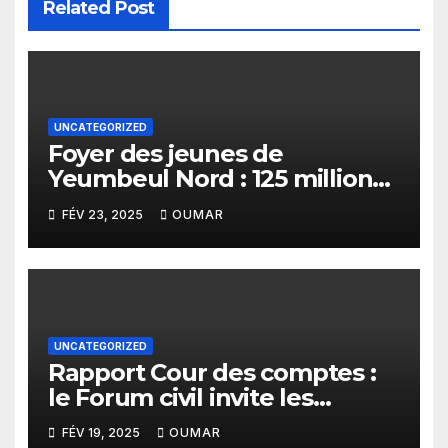
Related Post
UNCATEGORIZED
Foyer des jeunes de
Yeumbeul Nord : 125 millions
FCFA pour un bâtiment de
FÉV 23, 2025
OUMAR
plus de 40 ans
UNCATEGORIZED
Rapport Cour des comptes :
le Forum civil invite les
citoyens à s’engager pour
FÉV 19, 2025
OUMAR
que la lumière soit faite sur