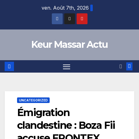
Skip
ven. Août 7th, 2026
to
content
Keur Massar Actu
UNCATEGORIZED
Émigration
clandestine : Boza Fii
accuse FRONTEX