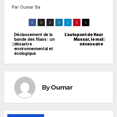
Par Oumar Ba
Déclassement de la
L’autopont de Keur
Navigation
bande des filaos : un
Massar, le mal
désastre
nécessaire
de
environnemental et
écologique
l’article
By
Oumar