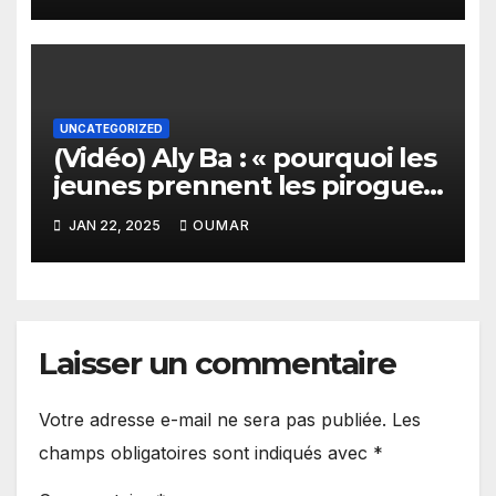
les zones d’ombre
UNCATEGORIZED
(Vidéo) Aly Ba : « pourquoi les
jeunes prennent les pirogues
pour se rendre en Europe »
JAN 22, 2025
OUMAR
Laisser un commentaire
Votre adresse e-mail ne sera pas publiée.
Les
champs obligatoires sont indiqués avec
*