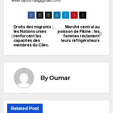
weerbijournal@gmail.com
Droits des migrants :
Marché central au
Navigation
les Nations unies
poisson de Pikine : les
renforcent les
femmes réclament
de
capacités des
leurs réfrigérateurs
membres du Cilec.
l’article
By
Oumar
Related Post