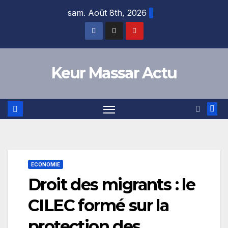
Skip
sam. Août 8th, 2026
to
content
Keur Massar Actu
ECONOMIE
Droit des migrants : le
CILEC formé sur la
protection des