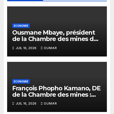
ECONOMIE
Ousmane Mbaye, président
de la Chambre des mines du
Sénégal : « C’est l’Etat qui doit
JUIL 16, 2026
OUMAR
assurer le financement des
infrastructures »
ECONOMIE
François Phopho Kamano, DE
de la Chambre des mines :
« la Guinée est aujourd’hui la
JUIL 16, 2026
OUMAR
meilleure des destinations »