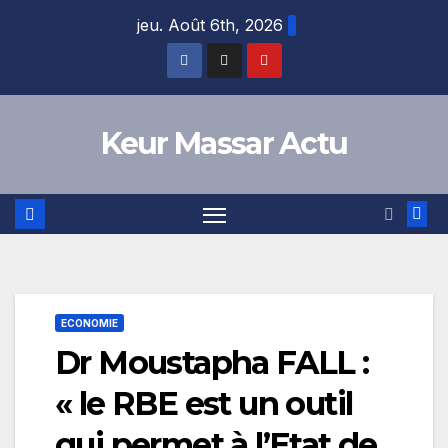
Skip
jeu. Août 6th, 2026
to
content
Keur Massar Actu
ECONOMIE
Dr Moustapha FALL :
« le RBE est un outil
qui permet à l’Etat de