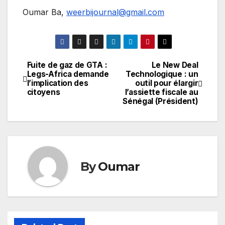
Oumar Ba,
weerbijournal@gmail.com
Fuite de gaz de GTA :
Le New Deal
Navigation
Legs-Africa demande
Technologique : un
l’implication des
outil pour élargir
de
citoyens
l’assiette fiscale au
Sénégal (Président)
l’article
By
Oumar