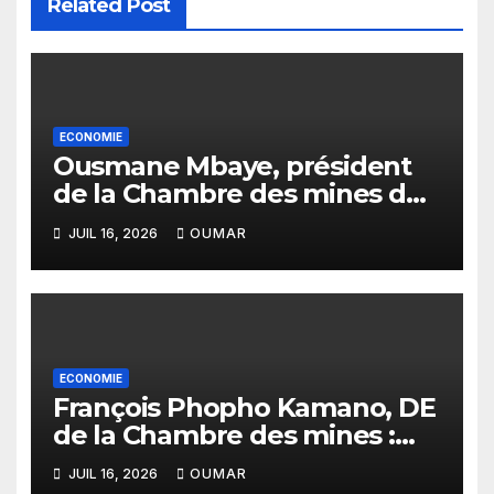
Related Post
ECONOMIE
Ousmane Mbaye, président
de la Chambre des mines du
Sénégal : « C’est l’Etat qui doit
JUIL 16, 2026
OUMAR
assurer le financement des
infrastructures »
ECONOMIE
François Phopho Kamano, DE
de la Chambre des mines :
« la Guinée est aujourd’hui la
JUIL 16, 2026
OUMAR
meilleure des destinations »