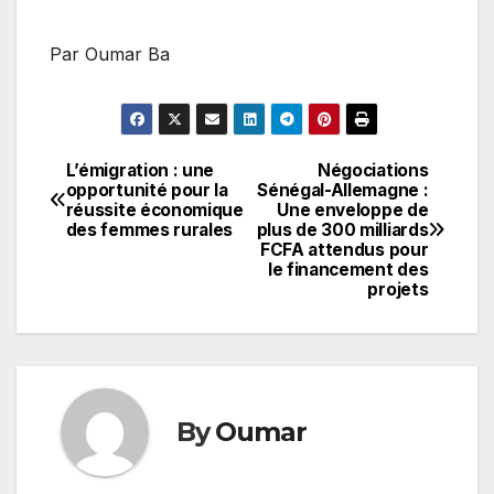
Par Oumar Ba
L’émigration : une
Négociations
Navigation
opportunité pour la
Sénégal-Allemagne :
réussite économique
Une enveloppe de
de
des femmes rurales
plus de 300 milliards
FCFA attendus pour
l’article
le financement des
projets
By
Oumar