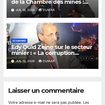
de la Chambre des mines :
« la Guinée est aujourd’hui la
JUIL 16, 2026
OUMAR
meilleure des destinations »
ECONOMIE
Edy Ould Zeine sur le secteur
minier : « La corruption
n’existe pas en Mauritanie »
JUIL 15, 2026
OUMAR
Laisser un commentaire
Votre adresse e-mail ne sera pas publiée.
Les