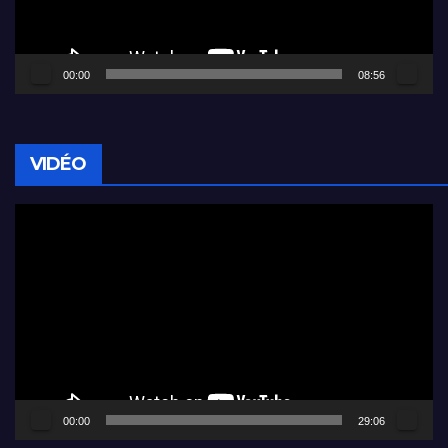
00:00
08:56
VIDÉO
Lecteur
vidéo
00:00
29:06