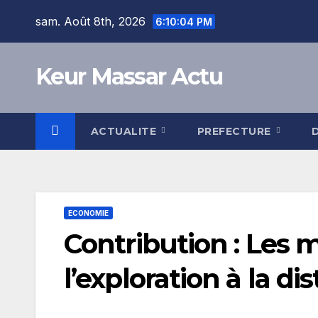
Skip
sam. Août 8th, 2026
6:10:05 PM
to
content
Keur Massar Actu
ACTUALITE
PREFECTURE
ECONOMIE
Contribution : Les mé
l’exploration à la di