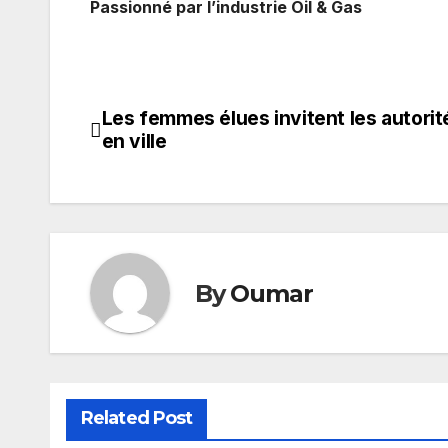
Passionné par l’industrie Oil & Gas
Les femmes élues invitent les autorit
Navigation
en ville
de
l’article
By
Oumar
Related Post