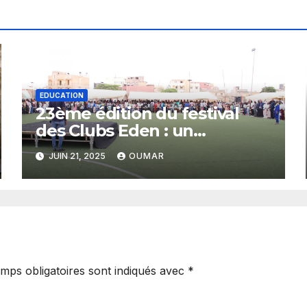
EDUCATION
23ème édition du festival
des Clubs Eden : un
plaidoyer pour un budget
JUIN 21, 2025
OUMAR
sensible aux droits de
l’enfant
mps obligatoires sont indiqués avec
*