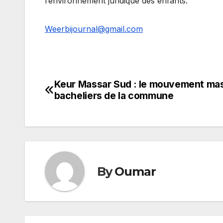
l’environnement juridique des enfants.
Weerbijournal@gmail.com
Keur Massar Sud : le mouvement ma
Navigation
bacheliers de la commune
de
l’article
By
Oumar