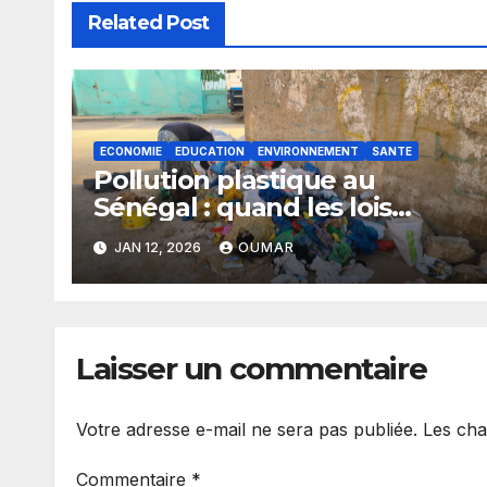
Related Post
ECONOMIE
EDUCATION
ENVIRONNEMENT
SANTE
Pollution plastique au
Sénégal : quand les lois
restent sans effet
JAN 12, 2026
OUMAR
Laisser un commentaire
Votre adresse e-mail ne sera pas publiée.
Les cha
Commentaire
*