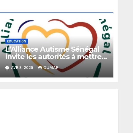
EDUCATION
L’Alliance Autisme Sénégal
invite les autorités à mettre
en place un programme
AVR 8, 2025
OUMAR
d’inclusion scolaire pour les
enfants autistes