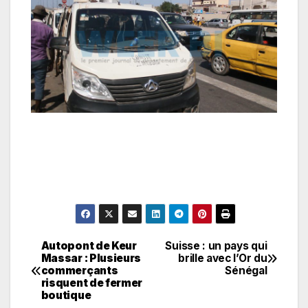
Autopont de Keur
Suisse : un pays qui
Navigation
Massar : Plusieurs
brille avec l’Or du
commerçants
Sénégal
de
risquent de fermer
boutique