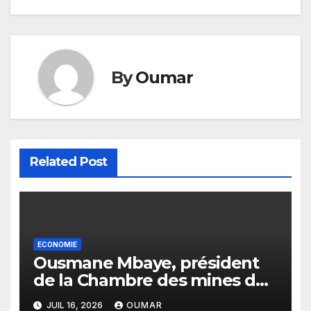
l’article
By
Oumar
Related Post
ECONOMIE
Ousmane Mbaye, président
de la Chambre des mines du
Sénégal : « C’est l’Etat qui doit
JUIL 16, 2026
OUMAR