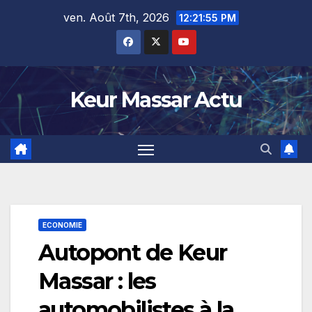
Skip
ven. Août 7th, 2026
12:21:56 PM
to
content
Keur Massar Actu
ECONOMIE
Autopont de Keur
Massar : les
automobilistes à la