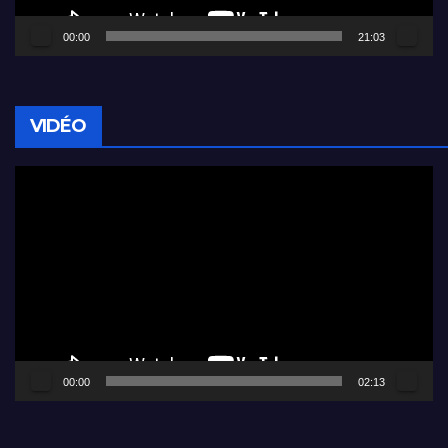
00:00
21:03
VIDÉO
Lecteur
vidéo
00:00
02:13