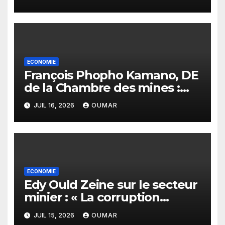
assurer le financement des
infrastructures »
ECONOMIE
François Phopho Kamano, DE
de la Chambre des mines :
« la Guinée est aujourd’hui la
JUIL 16, 2026
OUMAR
meilleure des destinations »
ECONOMIE
Edy Ould Zeine sur le secteur
minier : « La corruption
n’existe pas en Mauritanie »
JUIL 15, 2026
OUMAR