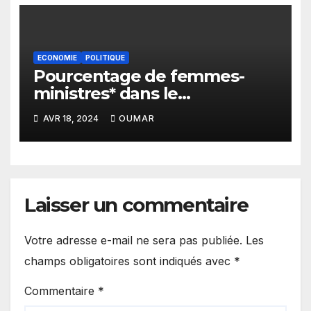
ECONOMIE
POLITIQUE
Pourcentage de femmes-
ministres* dans le
gouvernement de Sonko : Le
AVR 18, 2024
OUMAR
plus bas niveau depuis 2012
Laisser un commentaire
Votre adresse e-mail ne sera pas publiée.
Les
champs obligatoires sont indiqués avec
*
Commentaire
*