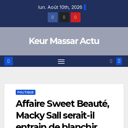
Skip
lun. Août 10th, 2026
to
content
Keur Massar Actu
POLITIQUE
Affaire Sweet Beauté,
Macky Sall serait-il
entrain de blanchir