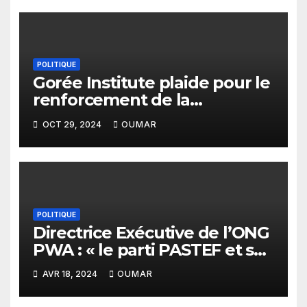
POLITIQUE
Gorée Institute plaide pour le
renforcement de la
collaboration entre les OSC et
OCT 29, 2024
OUMAR
la CEDEAO en matière de
démocratie et de la bonne
gouvernance en Afrique de
l’Ouest
POLITIQUE
Directrice Exécutive de l’ONG
PWA : « le parti PASTEF et sa
coalition sont très masculins
AVR 18, 2024
OUMAR
»