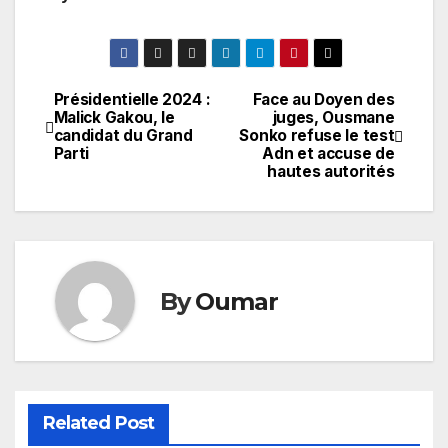
Présidentielle 2024 :
Face au Doyen des
Navigation
Malick Gakou, le
juges, Ousmane
candidat du Grand
Sonko refuse le test
de
Parti
Adn et accuse de
hautes autorités
l’article
By
Oumar
Related Post