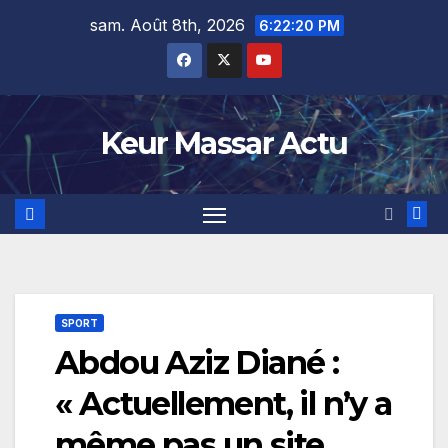
Skip
sam. Août 8th, 2026
6:22:20 PM
to
content
Keur Massar Actu
SPORT
Abdou Aziz Diané :
« Actuellement, il n’y a
même pas un site