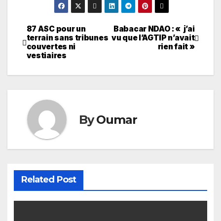
87 ASC pour un
Babacar NDAO : « j’ai
Navigation
terrain sans tribunes
vu que l’AGTIP n’avait
couvertes ni
rien fait »
de
vestiaires
l’article
By
Oumar
Related Post