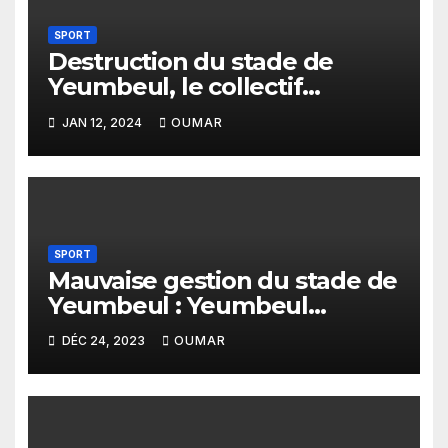
SPORT
Destruction du stade de
Yeumbeul, le collectif
Yeumbeul débout porte
JAN 12, 2024
OUMAR
plainte contre le Maire
Babacar Ndao
SPORT
Mauvaise gestion du stade de
Yeumbeul : Yeumbeul
débout réclame la tête de
DÉC 24, 2023
OUMAR
Babacar Ndao