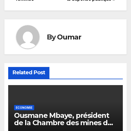
By
Oumar
Related Post
ECONOMIE
Ousmane Mbaye, président
de la Chambre des mines du
Sénégal : « C’est l’Etat qui doit