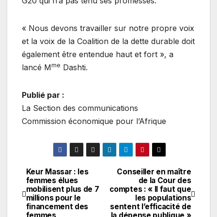
G20 qui n’a pas tenu ses promesses.
« Nous devons travailler sur notre propre voix
et la voix de la Coalition de la dette durable doit
également être entendue haut et fort », a
me
lancé M
Dashti.
Publié par :
La Section des communications
Commission économique pour l’Afrique
Keur Massar : les
Conseiller en maître
Navigation
femmes élues
de la Cour des
mobilisent plus de 7
comptes : « Il faut que
de
millions pour le
les populations
financement des
sentent l’efficacité de
l’article
femmes
la dépense publique »