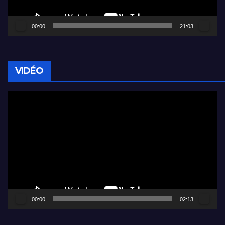
00:00
21:03
VIDÉO
Lecteur
vidéo
00:00
02:13