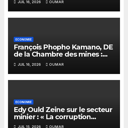
JUIL 16, 2026
OUMAR
assurer le financement des
infrastructures »
ECONOMIE
François Phopho Kamano, DE
de la Chambre des mines :
« la Guinée est aujourd’hui la
JUIL 16, 2026
OUMAR
meilleure des destinations »
ECONOMIE
Edy Ould Zeine sur le secteur
minier : « La corruption
n’existe pas en Mauritanie »
JUIL 15, 2026
OUMAR