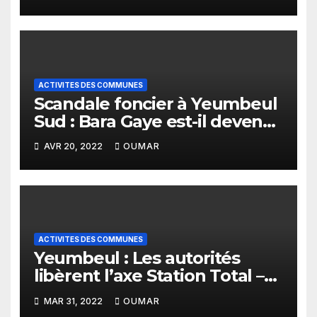
ACTIVITES DES COMMUNES
Scandale foncier à Yeumbeul
Sud : Bara Gaye est-il devenu
intouchable
AVR 20, 2022
OUMAR
ACTIVITES DES COMMUNES
Yeumbeul : Les autorités
libèrent l’axe Station Total –
croisement Malika et la route
MAR 31, 2022
OUMAR
de la Marine