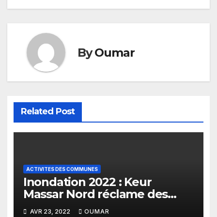
By
Oumar
Related Post
ACTIVITES DES COMMUNES
Inondation 2022 : Keur
Massar Nord réclame des
canalisations
AVR 23, 2022
OUMAR