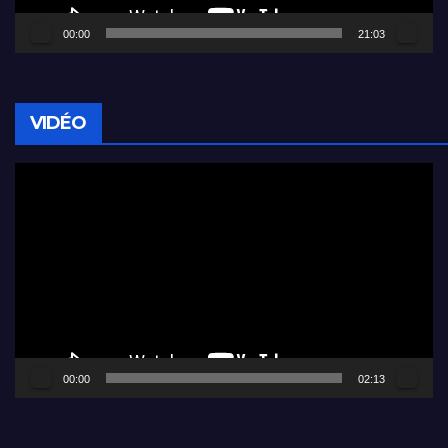
00:00
21:03
VIDÉO
Lecteur
vidéo
00:00
02:13