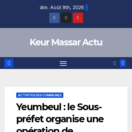
Skip
dim. Août 9th, 2026
to
content
Keur Massar Actu
ACTIVITES DES COMMUNES
Yeumbeul : le Sous-
préfet organise une
opération de