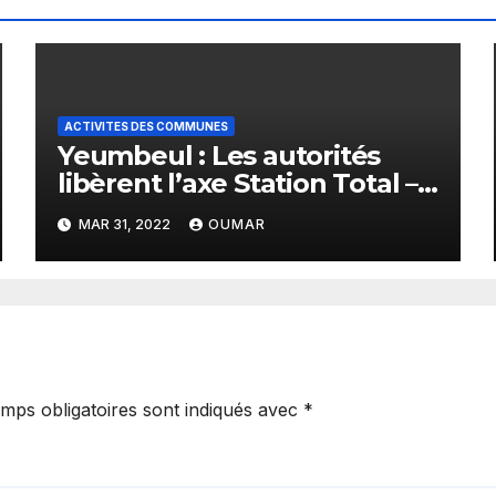
ACTIVITES DES COMMUNES
Yeumbeul : Les autorités
libèrent l’axe Station Total –
croisement Malika et la
MAR 31, 2022
OUMAR
route de la Marine
mps obligatoires sont indiqués avec
*