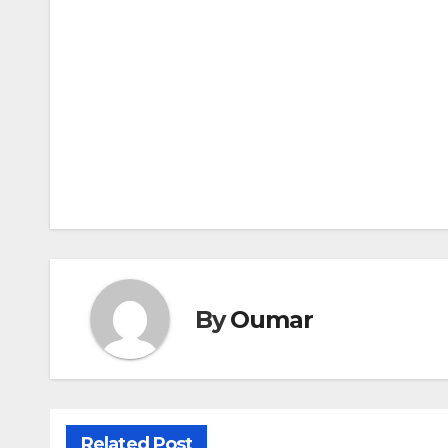
Navigation
de
l’article
By
Oumar
Related Post