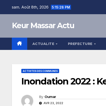
Skip
sam. Août 8th, 2026
5:15:29 PM
to
content
Keur Massar Actu
ACTUALITE
PREFECTURE
ACTIVITES DES COMMUNES
Inondation 2022 : K
By
Oumar
AVR 23, 2022