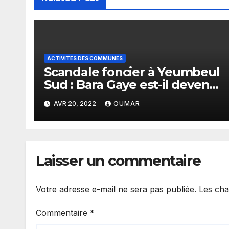
ACTIVITES DES COMMUNES
Scandale foncier à Yeumbeul
Sud : Bara Gaye est-il devenu
intouchable
AVR 20, 2022
OUMAR
Laisser un commentaire
Votre adresse e-mail ne sera pas publiée.
Les cha
Commentaire
*