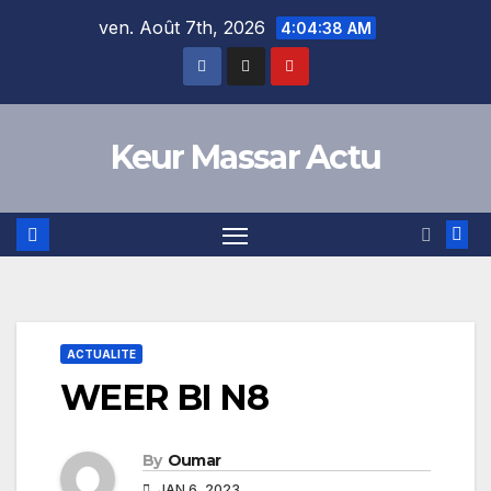
Skip
ven. Août 7th, 2026
4:04:39 AM
to
content
Keur Massar Actu
ACTUALITE
WEER BI N8
By
Oumar
JAN 6, 2023