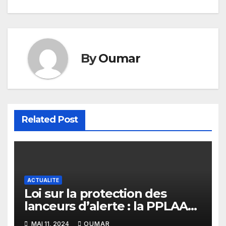
l’article
By
Oumar
Related Post
ACTUALITE
Loi sur la protection des
lanceurs d’alerte : la PPLAAF
donne des orientations
MAI 11, 2024
OUMAR