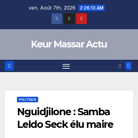
Skip
ven. Août 7th, 2026
2:26:14 AM
to
content
Keur Massar Actu
POLITIQUE
Nguidjilone : Samba
Leldo Seck élu maire