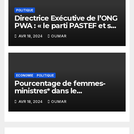
POLITIQUE
Directrice Exécutive de l’ONG
PWA : « le parti PASTEF et sa
coalition sont très masculins
AVR 18, 2024
OUMAR
»
ECONOMIE
POLITIQUE
Pourcentage de femmes-
ministres* dans le
gouvernement de Sonko : Le
AVR 18, 2024
OUMAR
plus bas niveau depuis 2012