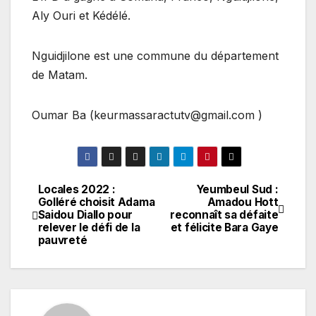
Aly Ouri et Kédélé.
Nguidjilone est une commune du département
de Matam.
Oumar Ba (keurmassaractutv@gmail.com )
Locales 2022 :
Yeumbeul Sud :
Navigation
Golléré choisit Adama
Amadou Hott
Saidou Diallo pour
reconnaît sa défaite
de
relever le défi de la
et félicite Bara Gaye
pauvreté
l’article