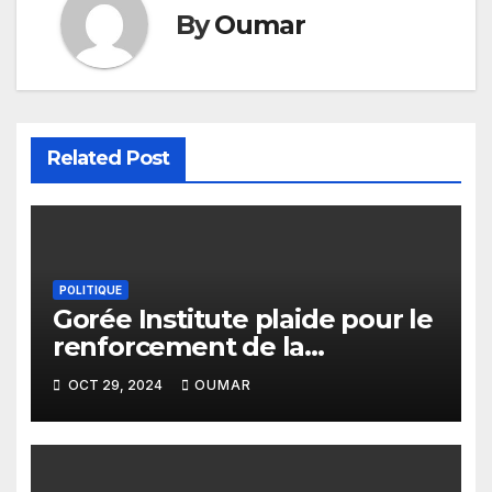
By
Oumar
Related Post
POLITIQUE
Gorée Institute plaide pour le
renforcement de la
collaboration entre les OSC et
OCT 29, 2024
OUMAR
la CEDEAO en matière de
démocratie et de la bonne
gouvernance en Afrique de
l’Ouest