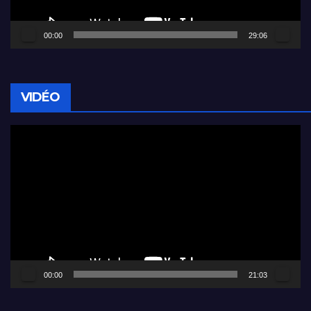
00:00
29:06
VIDÉO
Lecteur
vidéo
00:00
21:03