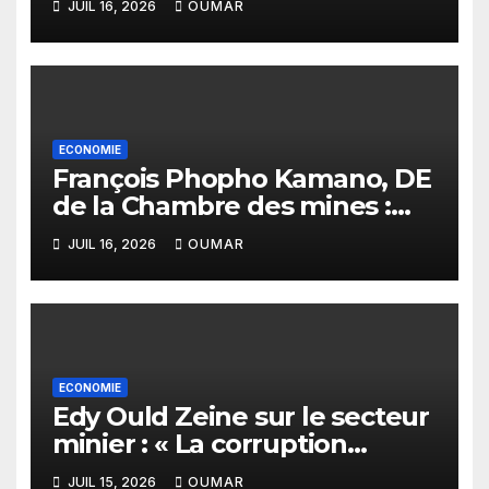
JUIL 16, 2026
OUMAR
assurer le financement des
infrastructures »
ECONOMIE
François Phopho Kamano, DE
de la Chambre des mines :
« la Guinée est aujourd’hui la
JUIL 16, 2026
OUMAR
meilleure des destinations »
ECONOMIE
Edy Ould Zeine sur le secteur
minier : « La corruption
n’existe pas en Mauritanie »
JUIL 15, 2026
OUMAR