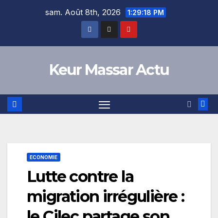
Skip
sam. Août 8th, 2026
1:29:19 PM
to
content
Keur Massar Actu
ECONOMIE
Lutte contre la
migration irrégulière :
le Cilec partage son