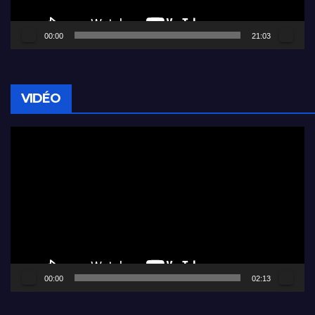
00:00
21:03
VIDÉO
Lecteur
vidéo
00:00
02:13