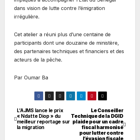
dans vision de lutte contre l’émigration
irrégulière.
Cet atelier a réuni plus d’une centaine de
participants dont une douzaine de ministère,
des partenaires techniques et financiers et des
acteurs de la pêche.
Par Oumar Ba
L’AJMS lance le prix
Le Conseiller
Navigation
« Ndatte Diop » du
Technique de la DGID
meilleur reportage sur
plaide pour un cadre
de
la migration
fiscal harmonisé
pour lutter contre
l’article
l’évasion fiscale