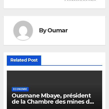
By
Oumar
Related Post
ECONOMIE
Ousmane Mbaye, président
de la Chambre des mines du
Sénégal : « C’est l’Etat qui doit