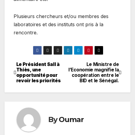
Plusieurs chercheurs et/ou membres des
laboratoires et des instituts ont pris à la
rencontre.
Le Président Sall à
Le Ministre de
Navigation
Thiès, une
l’Economie magnifie la
opportunité pour
coopération entre le
de
revoir les priorités
BID et le Sénégal.
l’article
By
Oumar