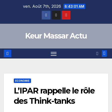
Skip
ven. Août 7th, 2026
8:43:01 AM
to
content
Keur Massar Actu
ECONOMIE
L’IPAR rappelle le rôle
des Think-tanks