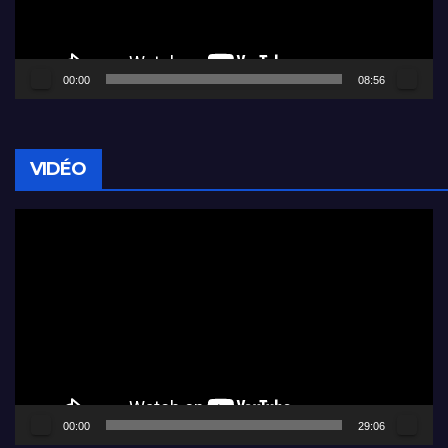
00:00
08:56
VIDÉO
Lecteur
vidéo
00:00
29:06