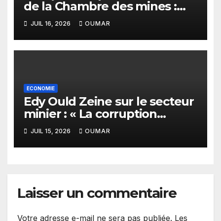
de la Chambre des mines :
« la Guinée est aujourd’hui la
JUIL 16, 2026
OUMAR
meilleure des destinations »
ECONOMIE
Edy Ould Zeine sur le secteur
minier : « La corruption
n’existe pas en Mauritanie »
JUIL 15, 2026
OUMAR
Laisser un commentaire
Votre adresse e-mail ne sera pas publiée.
Les