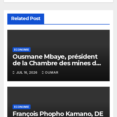
Related Post
ECONOMIE
Ousmane Mbaye, président
de la Chambre des mines du
Sénégal : « C’est l’Etat qui doit
JUIL 16, 2026
OUMAR
assurer le financement des
infrastructures »
ECONOMIE
François Phopho Kamano, DE