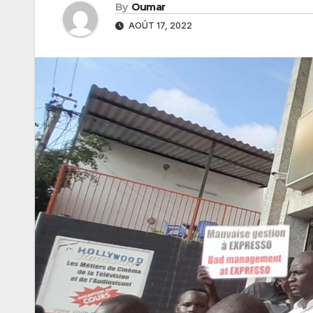
By
Oumar
AOÛT 17, 2022