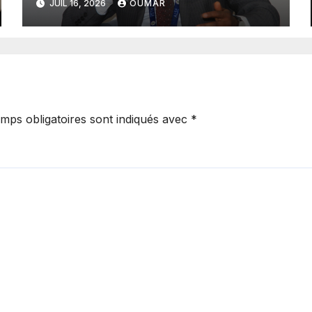
JUIL 16, 2026
OUMAR
la meilleure des
destinations »
mps obligatoires sont indiqués avec
*