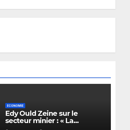
ECONOMIE
Edy Ould Zeine sur le
secteur minier : « La
corruption n’existe pas en