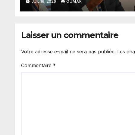
JUIL 16, 2026
OUMAR
doit assurer le financement
des infrastructures »
Laisser un commentaire
Votre adresse e-mail ne sera pas publiée.
Les cha
Commentaire
*