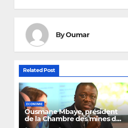
l’article
By
Oumar
Related Post
ECONOMIE
Ousmane Mbaye, président
de la Chambre des mines du
Sénégal : « C’est l’Etat qui