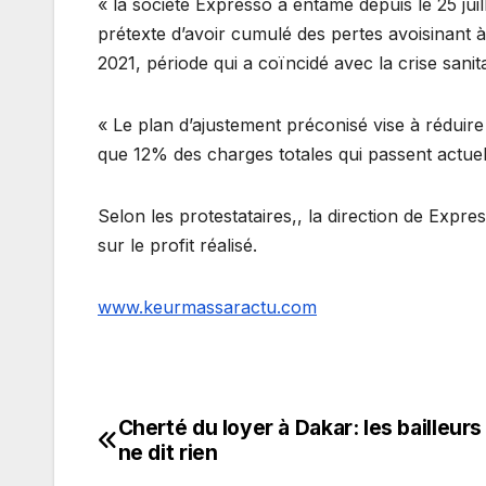
« la société Expresso a entamé depuis le 25 ju
prétexte d’avoir cumulé des pertes avoisinant à 
2021, période qui a coïncidé avec la crise sani
« Le plan d’ajustement préconisé vise à réduire 
que 12% des charges totales qui passent actu
Selon les protestataires,, la direction de Expr
sur le profit réalisé.
www.keurmassaractu.com
Cherté du loyer à Dakar: les bailleurs d
Navigation
ne dit rien
de