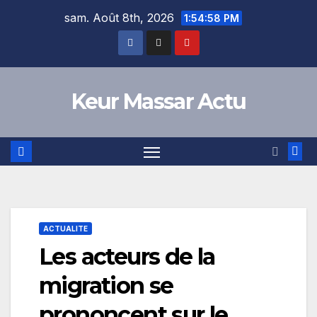
Skip
sam. Août 8th, 2026
1:54:58 PM
to
content
Keur Massar Actu
ACTUALITE
Les acteurs de la
migration se
prononcent sur le