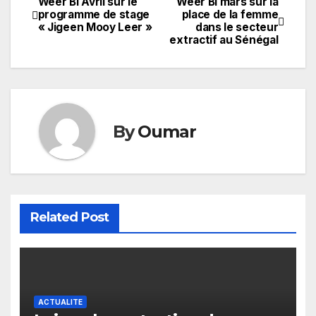
Weer Bi Avril sur le
Weer Bi mars sur la
Navigation
programme de stage
place de la femme
« Jigeen Mooy Leer »
dans le secteur
de
extractif au Sénégal
l’article
By
Oumar
Related Post
ACTUALITE