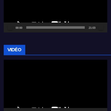
00:00
21:03
VIDÉO
Lecteur
vidéo