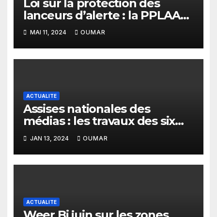
Loi sur la protection des
lanceurs d’alerte : la PPLAAF
donne des orientations
MAI 11, 2024
OUMAR
ACTUALITE
Assises nationales des
médias : les travaux des six
commissions restitués
JAN 13, 2024
OUMAR
ACTUALITE
Weer Bi juin sur les zones