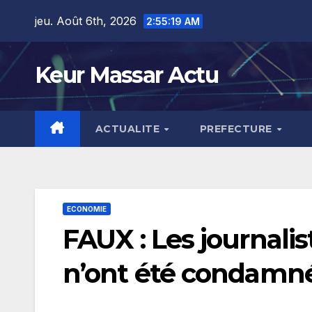
Skip
jeu. Août 6th, 2026
2:55:20 AM
to
content
Keur Massar Actu
ACTUALITE
PREFECTURE
ECONOMIE
FAUX : Les journali
n’ont été condamné