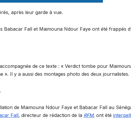
érés, après leur garde à vue.
tes Babacar Fall et Maimouna Ndour Faye ont été frappés d’
t accompagnée de ce texte : « Verdict tombe pour Maimouna
e ». Il y a aussi des montages photo des deux journalistes.
x.
llation de Maimouna Ndour Faye et Babacar Fall au Sénég
car Fall
, directeur de rédaction de la
RFM
, ont été
interpel