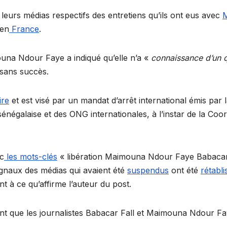
s leurs médias respectifs des entretiens qu’ils ont eus avec
M
 en
France
.
una Ndour Faye a indiqué qu’elle n’a «
connaissance d’un q
 sans succès.
ire
et est visé par un mandat d’arrêt international émis par l
négalaise et des ONG internationales, à l’instar de la Coor
c
les mots-clés
« libération Maimouna Ndour Faye Babacar 
ignaux des médias qui avaient été
suspendus
ont été
rétabli
nt à ce qu’affirme l’auteur du post.
nt que les journalistes Babacar Fall et Maimouna Ndour Fa