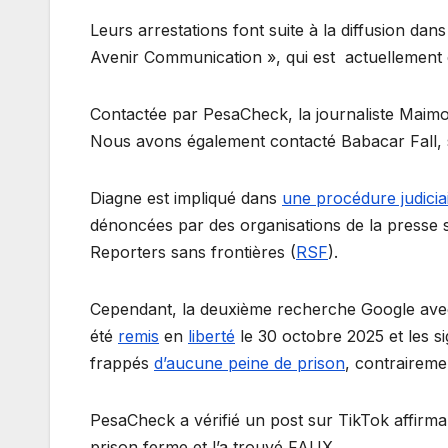
Leurs arrestations font suite à la diffusion dan
Avenir Communication », qui est actuellement
Contactée par PesaCheck, la journaliste Maimo
Nous avons également contacté Babacar Fall,
Diagne est impliqué dans
une procédure judicia
dénoncées par des organisations de la presse sé
Reporters sans frontières (
RSF
).
Cependant, la deuxième recherche Google ave
été
remis
en
liberté
le 30 octobre 2025 et les s
frappés
d’aucune peine de prison
, contraireme
PesaCheck a vérifié un post sur TikTok affirma
prison ferme et l’a trouvé FAUX.