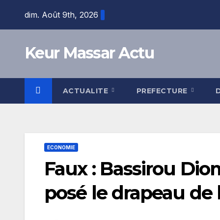
Skip
dim. Août 9th, 2026
to
content
Keur Massar Actu
ACTUALITE
PREFECTURE
ECONOMIE
Faux : Bassirou Dio
posé le drapeau de 