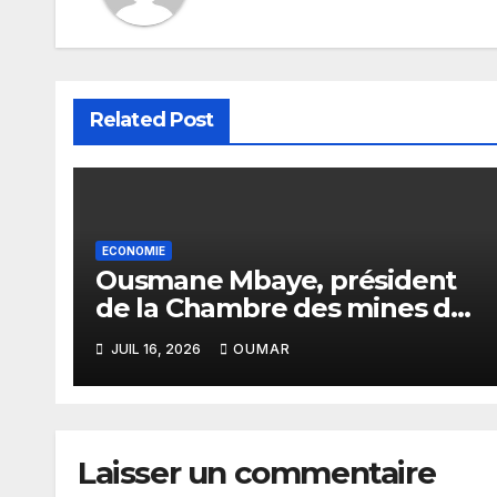
Related Post
ECONOMIE
Ousmane Mbaye, président
de la Chambre des mines du
Sénégal : « C’est l’Etat qui
JUIL 16, 2026
OUMAR
doit assurer le financement
des infrastructures »
Laisser un commentaire