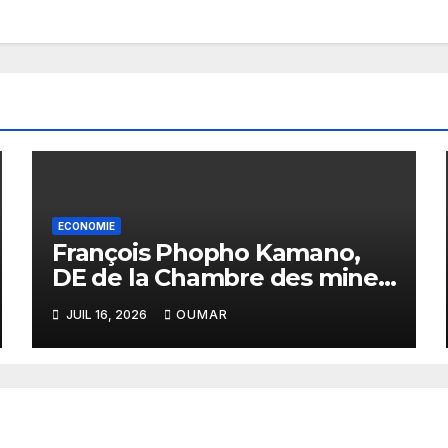
ECONOMIE
François Phopho Kamano,
DE de la Chambre des mines
: « la Guinée est aujourd’hui
JUIL 16, 2026
OUMAR
la meilleure des
destinations »