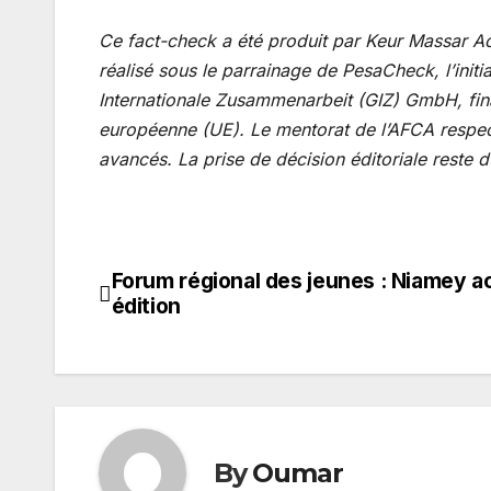
Ce fact-check a été produit par Keur Massar Act
réalisé sous le parrainage de PesaCheck, l’initi
Internationale Zusammenarbeit (GIZ) GmbH, fin
européenne (UE). Le mentorat de l’AFCA respecte
avancés. La prise de décision éditoriale reste 
Forum régional des jeunes : Niamey ac
Navigation
édition
de
l’article
By
Oumar