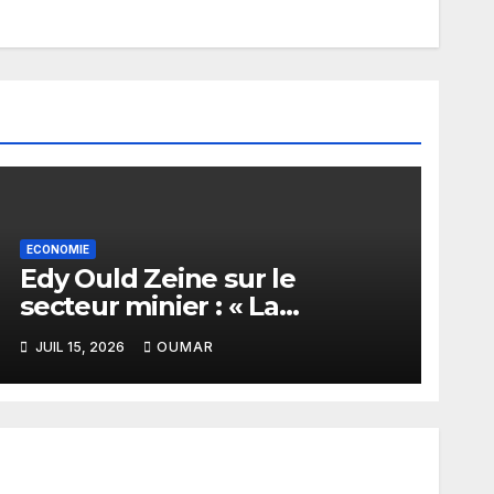
ECONOMIE
Edy Ould Zeine sur le
secteur minier : « La
corruption n’existe pas en
JUIL 15, 2026
OUMAR
Mauritanie »