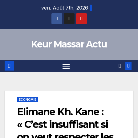
Skip
ven. Août 7th, 2026
to
content
Keur Massar Actu
ECONOMIE
Elimane Kh. Kane :
« C’est insuffisant si
on veut respecter les