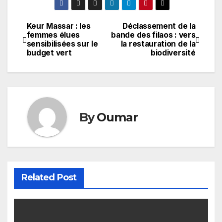
Keur Massar : les
Déclassement de la
Navigation
femmes élues
bande des filaos : vers
sensibilisées sur le
la restauration de la
de
budget vert
biodiversité
l’article
By
Oumar
Related Post