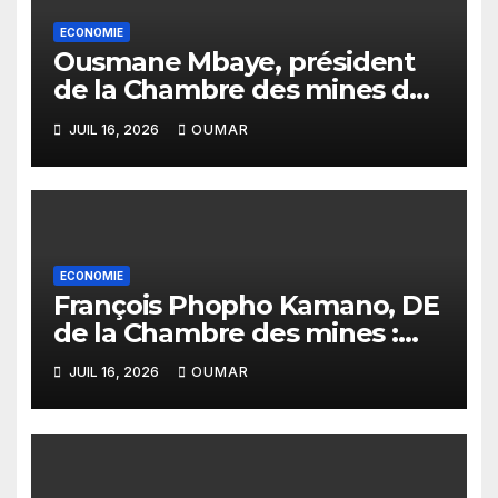
ECONOMIE
Ousmane Mbaye, président
de la Chambre des mines du
Sénégal : « C’est l’Etat qui doit
JUIL 16, 2026
OUMAR
assurer le financement des
infrastructures »
ECONOMIE
François Phopho Kamano, DE
de la Chambre des mines :
« la Guinée est aujourd’hui la
JUIL 16, 2026
OUMAR
meilleure des destinations »