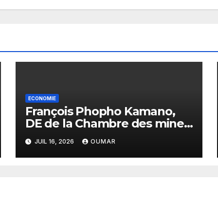
ECONOMIE
François Phopho Kamano,
DE de la Chambre des mines
: « la Guinée est aujourd’hui
JUIL 16, 2026
OUMAR
la meilleure des
destinations »