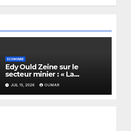
ECONOMIE
Edy Ould Zeine sur le
secteur minier : « La
corruption n’existe pas en
JUIL 15, 2026
OUMAR
Mauritanie »