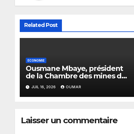
Related Post
ECONOMIE
Ousmane Mbaye, président
de la Chambre des mines du
Sénégal : « C’est l’Etat qui
JUIL 16, 2026
OUMAR
doit assurer le financement
des infrastructures »
Laisser un commentaire