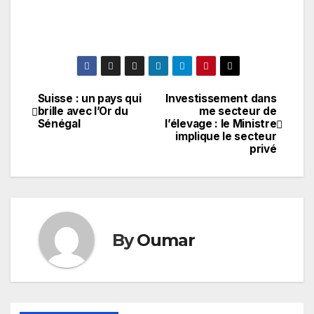
Suisse : un pays qui
Investissement dans
Navigation
brille avec l’Or du
me secteur de
Sénégal
l’élevage : le Ministre
de
implique le secteur
privé
l’article
By
Oumar