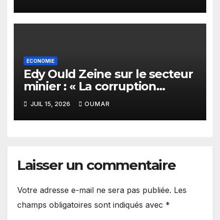
meilleure des destinations »
ECONOMIE
Edy Ould Zeine sur le secteur
minier : « La corruption
n’existe pas en Mauritanie »
JUIL 15, 2026
OUMAR
Laisser un commentaire
Votre adresse e-mail ne sera pas publiée.
Les
champs obligatoires sont indiqués avec
*