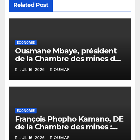
Related Post
ECONOMIE
Ousmane Mbaye, président
de la Chambre des mines du
Sénégal : « C’est l’Etat qui doit
JUIL 16, 2026
OUMAR
assurer le financement des
infrastructures »
ECONOMIE
François Phopho Kamano, DE
de la Chambre des mines :
« la Guinée est aujourd’hui la
JUIL 16, 2026
OUMAR