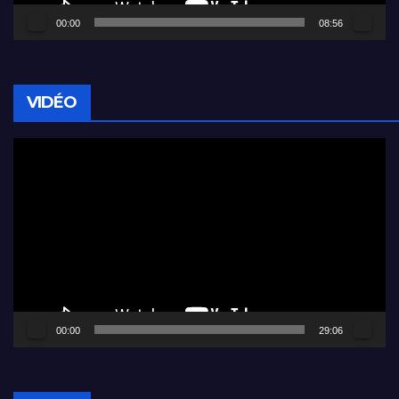
00:00
08:56
VIDÉO
Lecteur
vidéo
00:00
29:06