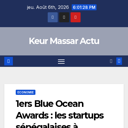
Skip
jeu. Août 6th, 2026
6:01:28 PM
to
content
Keur Massar Actu
ECONOMIE
1ers Blue Ocean
Awards : les startups
sénégalaises à