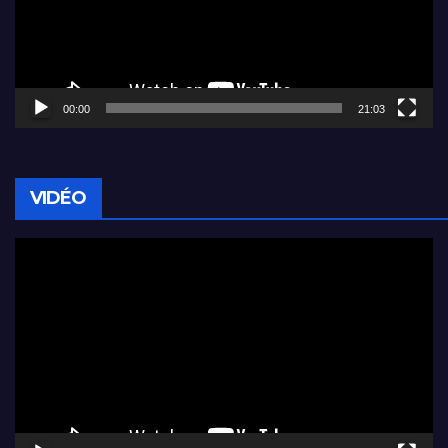
00:00
21:03
VIDÉO
Lecteur
vidéo