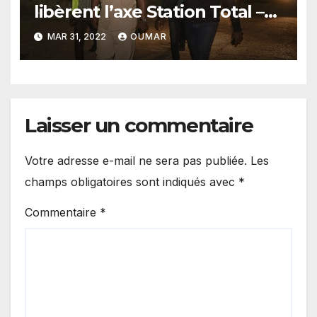
libèrent l’axe Station Total –
croisement Malika et la route
MAR 31, 2022
OUMAR
de la Marine
Laisser un commentaire
Votre adresse e-mail ne sera pas publiée.
Les
champs obligatoires sont indiqués avec
*
Commentaire
*