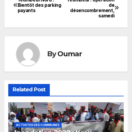
Navigation
Bientôt des parking
de
payants
désencombrement,
de
samedi
l’article
By
Oumar
Related Post
ACTIVITES DES COMMUNES