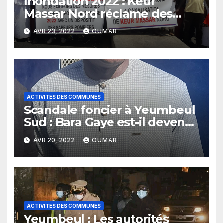
Inondation 2022 : Keur
Massar Nord réclame des
canalisations
AVR 23, 2022
OUMAR
ACTIVITES DES COMMUNES
Scandale foncier à Yeumbeul
Sud : Bara Gaye est-il devenu
intouchable
AVR 20, 2022
OUMAR
ACTIVITES DES COMMUNES
Yeumbeul : Les autorités