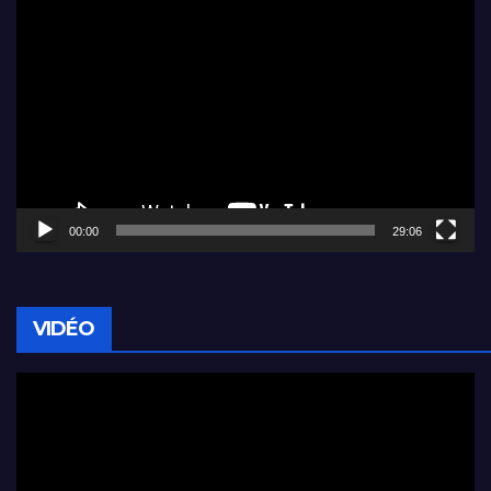
Lecteur
vidéo
00:00
29:06
VIDÉO
Lecteur
vidéo