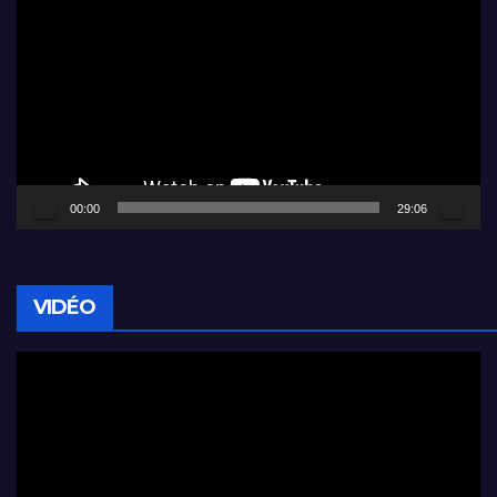
vidéo
00:00
29:06
VIDÉO
Lecteur
vidéo