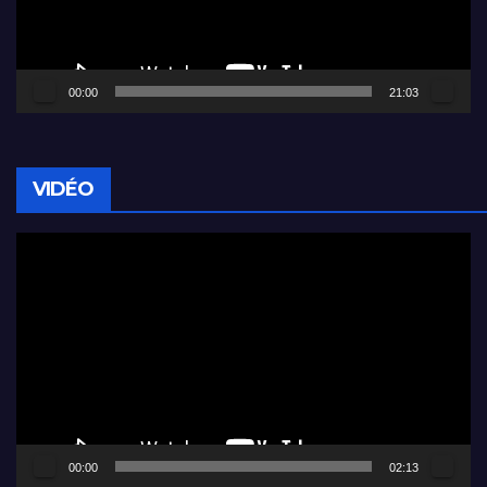
00:00
21:03
VIDÉO
Lecteur
vidéo
00:00
02:13