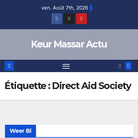
Skip
ven. Août 7th, 2026
to
content
Keur Massar Actu
Étiquette :
Direct Aid Society
Weer Bi