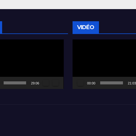
VIDÉO
Lecteur
vidéo
29:06
00:00
21:03