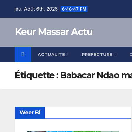
Skip
jeu. Août 6th, 2026
6:48:47 PM
to
content
Keur Massar Actu
ACTUALITE
PREFECTURE
Étiquette :
Babacar Ndao ma
Weer Bi