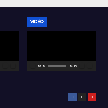
VIDÉO
Lecteur
vidéo
00:00
02:13