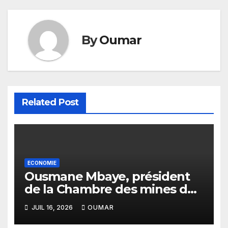
By
Oumar
Related Post
ECONOMIE
Ousmane Mbaye, président
de la Chambre des mines du
Sénégal : « C’est l’Etat qui doit
JUIL 16, 2026
OUMAR
assurer le financement des
infrastructures »