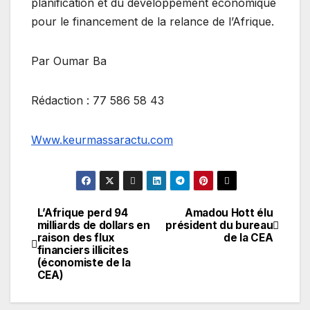
planification et du développement économique
pour le financement de la relance de l’Afrique.
Par Oumar Ba
Rédaction : 77 586 58 43
Www.keurmassaractu.com
L’Afrique perd 94
Amadou Hott élu
Navigation
milliards de dollars en
président du bureau
raison des flux
de la CEA
de
financiers illicites
(économiste de la
l’article
CEA)