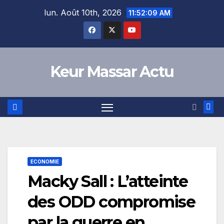
Skip
lun. Août 10th, 2026
11:52:10 AM
to
content
Keur Massar Actu
ECONOMIE
Macky Sall : L’atteinte
des ODD compromise
par la guerre en