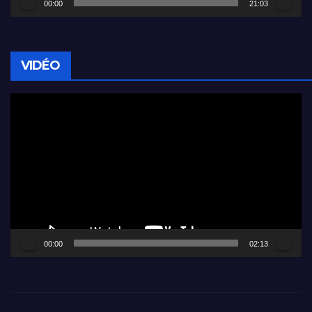
00:00
21:03
VIDÉO
Lecteur
vidéo
00:00
02:13