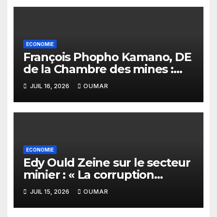
ECONOMIE
François Phopho Kamano, DE
de la Chambre des mines :
« la Guinée est aujourd’hui la
JUIL 16, 2026
OUMAR
meilleure des destinations »
ECONOMIE
Edy Ould Zeine sur le secteur
minier : « La corruption
n’existe pas en Mauritanie »
JUIL 15, 2026
OUMAR