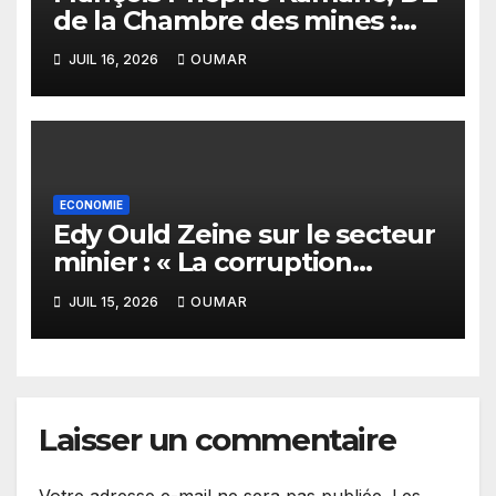
de la Chambre des mines :
« la Guinée est aujourd’hui la
JUIL 16, 2026
OUMAR
meilleure des destinations »
ECONOMIE
Edy Ould Zeine sur le secteur
minier : « La corruption
n’existe pas en Mauritanie »
JUIL 15, 2026
OUMAR
Laisser un commentaire
Votre adresse e-mail ne sera pas publiée.
Les