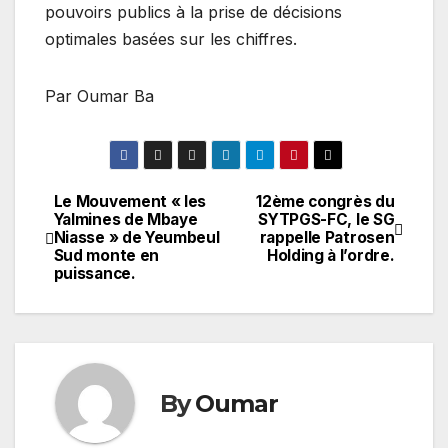
pouvoirs publics à la prise de décisions
optimales basées sur les chiffres.
Par Oumar Ba
Le Mouvement « les
12ème congrès du
Navigation
Yalmines de Mbaye
SYTPGS-FC, le SG
Niasse » de Yeumbeul
rappelle Patrosen
de
Sud monte en
Holding à l’ordre.
puissance.
l’article
By
Oumar