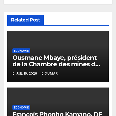
Related Post
ECONOMIE
Ousmane Mbaye, président
de la Chambre des mines du
Sénégal : « C’est l’Etat qui doit
JUIL 16, 2026
OUMAR
assurer le financement des
infrastructures »
ECONOMIE
François Phopho Kamano, DE