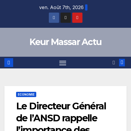
Skip
ven. Août 7th, 2026
to
content
Keur Massar Actu
ECONOMIE
Le Directeur Général
de l’ANSD rappelle
l’importance des