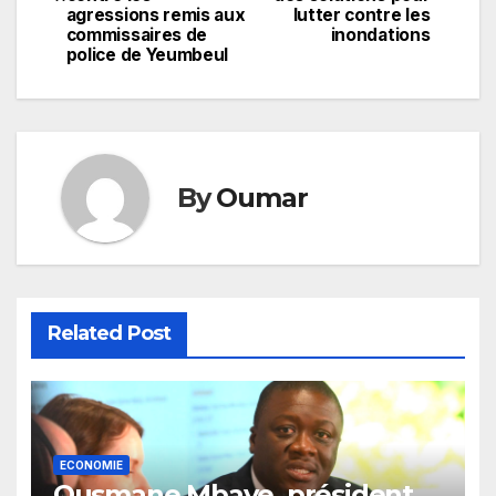
agressions remis aux
lutter contre les
l’article
commissaires de
inondations
police de Yeumbeul
By
Oumar
Related Post
ECONOMIE
Ousmane Mbaye, président