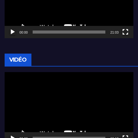
00:00
21:03
VIDÉO
Lecteur
vidéo