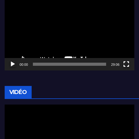
Lecteur
vidéo
00:00
29:06
VIDÉO
Lecteur
vidéo