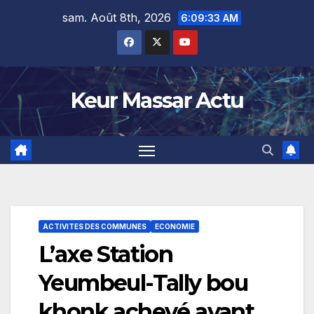
Skip
sam. Août 8th, 2026
6:09:34 AM
to
content
Keur Massar Actu
ACTIVITES DES COMMUNES
ECONOMIE
L’axe Station
Yeumbeul-Tally bou
khonk achevé avant