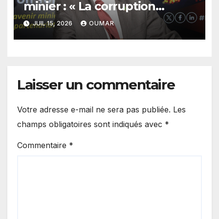
minier : « La corruption
n’existe pas en Mauritanie »
JUIL 15, 2026
OUMAR
Laisser un commentaire
Votre adresse e-mail ne sera pas publiée.
Les
champs obligatoires sont indiqués avec
*
Commentaire
*