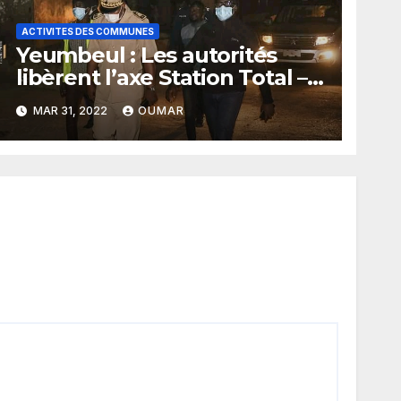
ACTIVITES DES COMMUNES
Yeumbeul : Les autorités
libèrent l’axe Station Total –
croisement Malika et la
MAR 31, 2022
OUMAR
route de la Marine