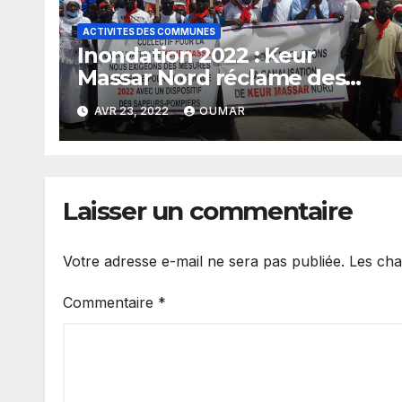
ACTIVITES DES COMMUNES
Inondation 2022 : Keur
Massar Nord réclame des
canalisations
AVR 23, 2022
OUMAR
Laisser un commentaire
Votre adresse e-mail ne sera pas publiée.
Les cha
Commentaire
*