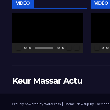
VIDÉO
VIDÉO
Lecteur
Lecteur
vidéo
vidéo
00:00
08:56
00:00
Keur Massar Actu
Proudly powered by WordPress
|
Theme:
Newsup
by
Themean