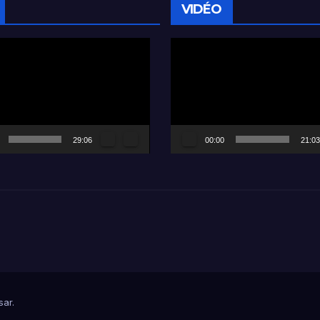
VIDÉO
Lecteur
vidéo
29:06
00:00
21:03
sar
.