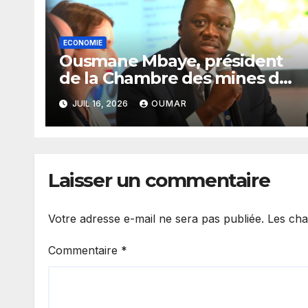
ECONOMIE
Ousmane Mbaye, président
de la Chambre des mines du
Sénégal : « C’est l’Etat qui
JUIL 16, 2026
OUMAR
doit assurer le financement
des infrastructures »
Laisser un commentaire
Votre adresse e-mail ne sera pas publiée.
Les cha
Commentaire
*