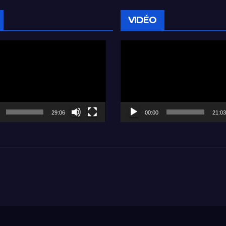
VIDÉO
Lecteur
vidéo
29:06
00:00
21:03