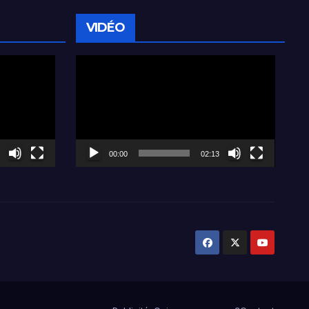
VIDÉO
Lecteur
vidéo
00:00
02:13