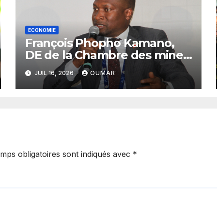
ECONOMIE
François Phopho Kamano,
DE de la Chambre des mines
: « la Guinée est aujourd’hui
JUIL 16, 2026
OUMAR
la meilleure des
destinations »
mps obligatoires sont indiqués avec
*