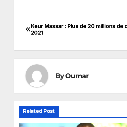
Keur Massar : Plus de 20 millions de
Navigation
2021
de
l’article
By
Oumar
Related Post