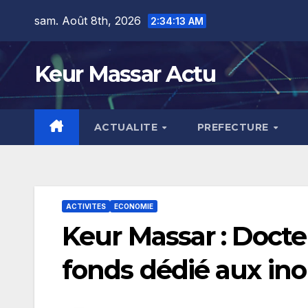
Skip
sam. Août 8th, 2026
2:34:14 AM
to
content
Keur Massar Actu
ACTUALITE
PREFECTURE
ACTIVITES
ECONOMIE
Keur Massar : Doct
fonds dédié aux in