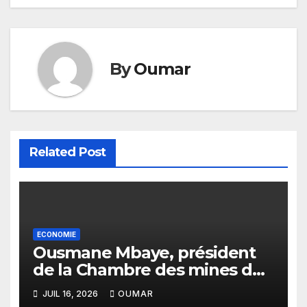
By
Oumar
Related Post
ECONOMIE
Ousmane Mbaye, président
de la Chambre des mines du
Sénégal : « C’est l’Etat qui doit
JUIL 16, 2026
OUMAR
assurer le financement des