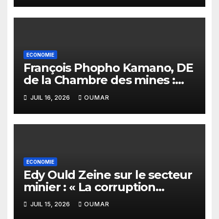
infrastructures »
ECONOMIE
François Phopho Kamano, DE
de la Chambre des mines :
« la Guinée est aujourd’hui la
JUIL 16, 2026
OUMAR
meilleure des destinations »
ECONOMIE
Edy Ould Zeine sur le secteur
minier : « La corruption
n’existe pas en Mauritanie »
JUIL 15, 2026
OUMAR