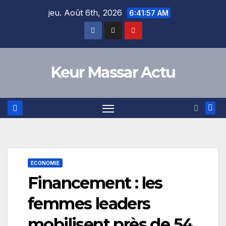
Skip
jeu. Août 6th, 2026
6:41:57 AM
to
content
Keur Massar Actu
ECONOMIE
Financement : les
femmes leaders
mobilisent près de 54