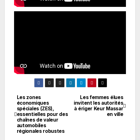
Les zones
Les femmes élues
Navigation
économiques
invitent les autorités
spéciales (ZES),
à ériger Keur Massar
de
essentielles pour des
en ville
chaînes de valeur
l’article
automobiles
régionales robustes