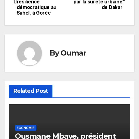
résilience
par la sûreté urbaine
de
démocratique au
de Dakar
Sahel, à Gorée
l’article
By
Oumar
Related Post
ECONOMIE
Ousmane Mbaye, président