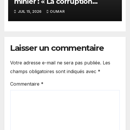
minier : « La corruption
n’existe pas en Mauritanie »
JUIL 15, 2026
OUMAR
Laisser un commentaire
Votre adresse e-mail ne sera pas publiée.
Les
champs obligatoires sont indiqués avec
*
Commentaire
*