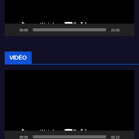
00:00
21:03
VIDÉO
Lecteur
vidéo
00:00
02:13