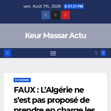
Skip
ven. Août 7th, 2026
8:01:22 PM
to
content
Keur Massar Actu
ECONOMIE
FAUX : L’Algérie ne
s’est pas proposé de
prendre en charge les