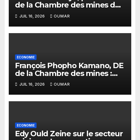
de la Chambre des mines du
Sénégal : « C’est l’Etat qui doit
JUIL 16, 2026
OUMAR
assurer le financement des
infrastructures »
ECONOMIE
François Phopho Kamano, DE
de la Chambre des mines :
« la Guinée est aujourd’hui la
JUIL 16, 2026
OUMAR
meilleure des destinations »
ECONOMIE
Edy Ould Zeine sur le secteur