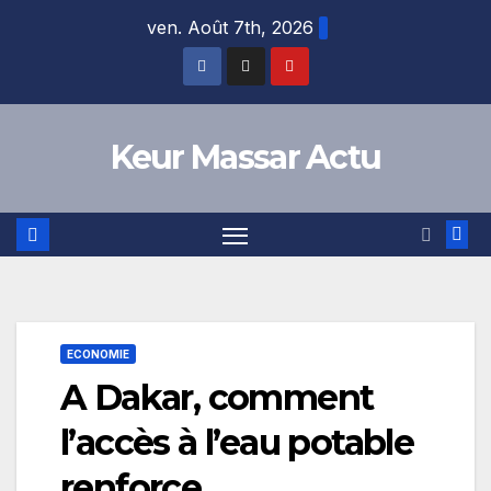
Skip
ven. Août 7th, 2026
to
content
Keur Massar Actu
ECONOMIE
A Dakar, comment
l’accès à l’eau potable
renforce