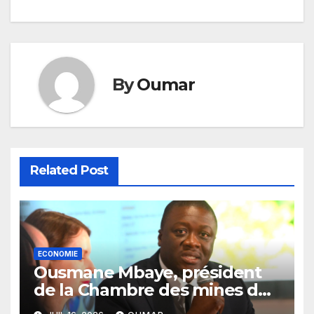
By
Oumar
Related Post
ECONOMIE
Ousmane Mbaye, président
de la Chambre des mines du
Sénégal : « C’est l’Etat qui doit