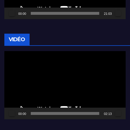
00:00
21:03
VIDÉO
Lecteur
vidéo
00:00
02:13