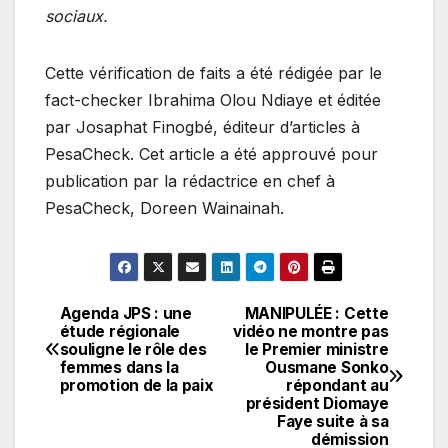
sociaux.
Cette vérification de faits a été rédigée par le
fact-checker Ibrahima Olou Ndiaye et éditée
par Josaphat Finogbé, éditeur d’articles à
PesaCheck. Cet article a été approuvé pour
publication par la rédactrice en chef à
PesaCheck, Doreen Wainainah.
Agenda JPS : une
MANIPULÉE : Cette
Navigation
étude régionale
vidéo ne montre pas
souligne le rôle des
le Premier ministre
de
femmes dans la
Ousmane Sonko
promotion de la paix
répondant au
l’article
président Diomaye
Faye suite à sa
démission