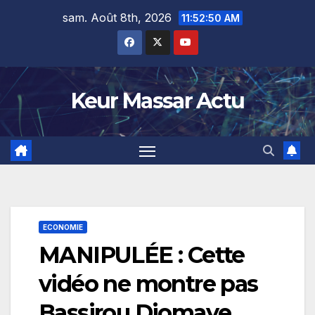
Skip
sam. Août 8th, 2026
11:52:51 AM
to
content
Keur Massar Actu
ECONOMIE
MANIPULÉE : Cette
vidéo ne montre pas
Bassirou Diomaye