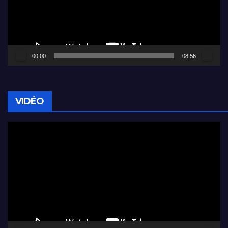
00:00
08:56
VIDÉO
Lecteur
vidéo