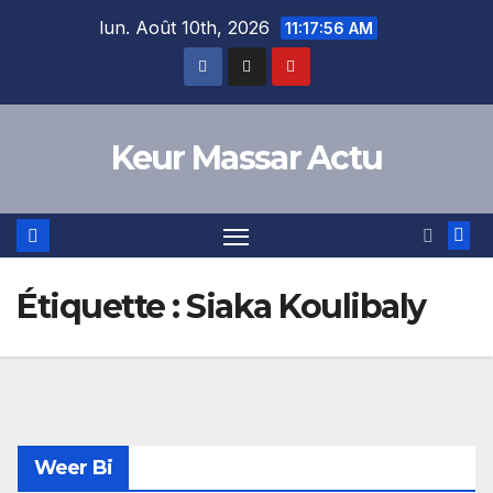
Skip
lun. Août 10th, 2026
11:17:56 AM
to
content
Keur Massar Actu
Étiquette :
Siaka Koulibaly
Weer Bi