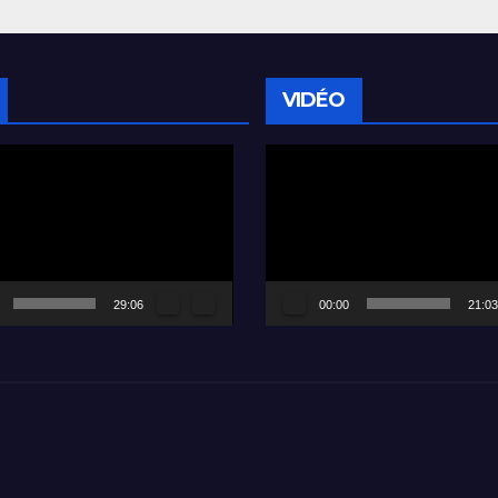
VIDÉO
Lecteur
vidéo
29:06
00:00
21:03