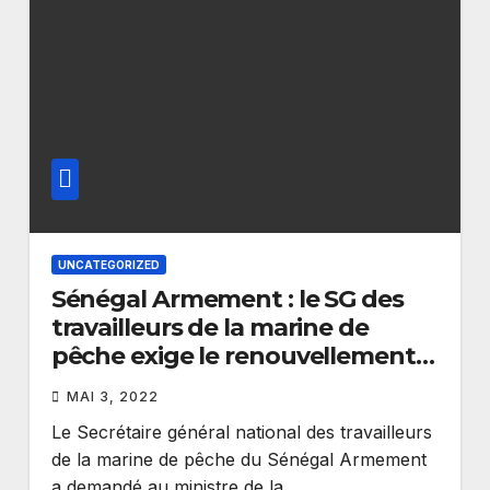
UNCATEGORIZED
Sénégal Armement : le SG des
travailleurs de la marine de
pêche exige le renouvellement
de leurs licences
MAI 3, 2022
Le Secrétaire général national des travailleurs
de la marine de pêche du Sénégal Armement
a demandé au ministre de la…