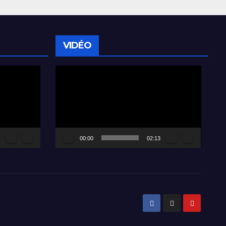
VIDÉO
Lecteur
vidéo
00:00
02:13