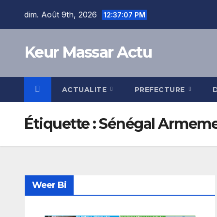
Skip
dim. Août 9th, 2026
12:37:08 PM
to
content
Keur Massar Actu
ACTUALITE
PREFECTURE
Étiquette :
Sénégal Armem
Weer Bi