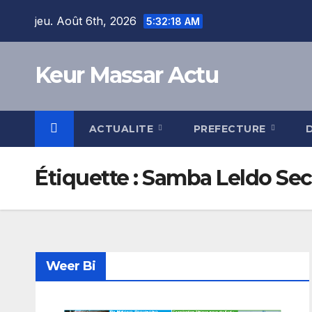
Skip
jeu. Août 6th, 2026
5:32:19 AM
to
content
Keur Massar Actu
ACTUALITE
PREFECTURE
Étiquette :
Samba Leldo Se
Weer Bi