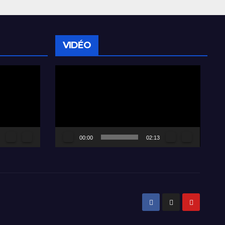
VIDÉO
Lecteur
vidéo
00:00
02:13