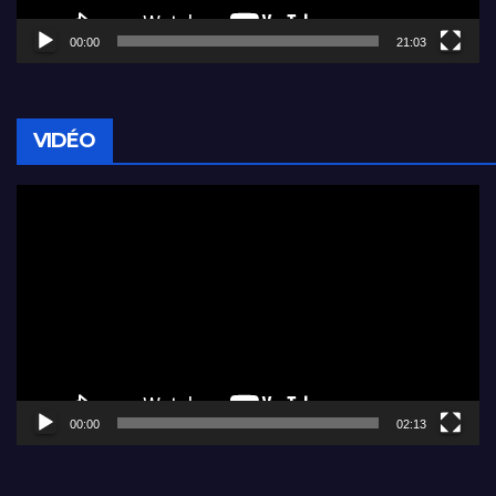
00:00
21:03
VIDÉO
Lecteur
vidéo
00:00
02:13