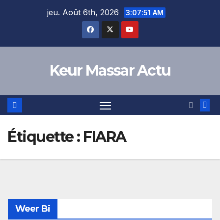
Skip
jeu. Août 6th, 2026
3:07:51 AM
to
content
Keur Massar Actu
Étiquette :
FIARA
Weer Bi