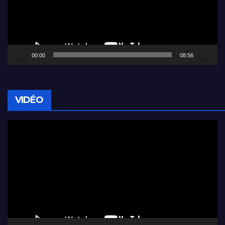
00:00
08:56
VIDÉO
Lecteur
vidéo