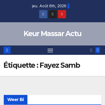
Skip
jeu. Août 6th, 2026
to
content
Keur Massar Actu
Étiquette :
Fayez Samb
Weer Bi