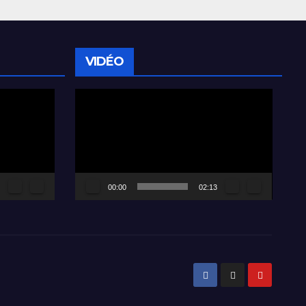
VIDÉO
Lecteur
vidéo
00:00
02:13