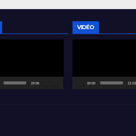
VIDÉO
Lecteur
vidéo
29:06
00:00
21:03