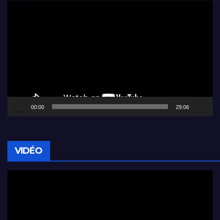
Lecteur
vidéo
00:00
29:06
VIDÉO
Lecteur
vidéo