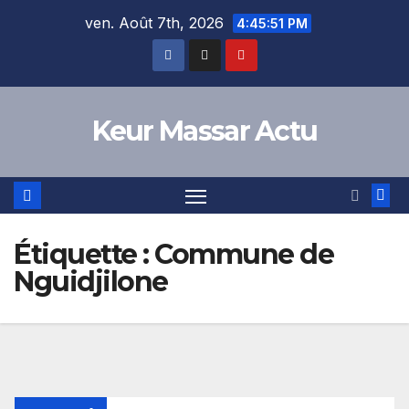
Skip
ven. Août 7th, 2026
4:45:51 PM
to
content
Keur Massar Actu
Étiquette :
Commune de
Nguidjilone