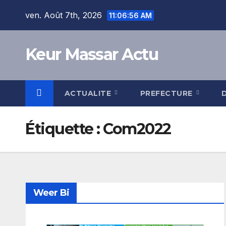
Skip
ven. Août 7th, 2026
11:06:56 AM
to
content
Keur Massar Actu
ACTUALITE
PREFECTURE
Étiquette :
Com2022
Weer Bi