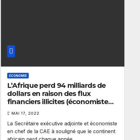
ECONOMIE
L’Afrique perd 94 milliards de
dollars en raison des flux
financiers illicites (économiste
de la CEA)
MAI 17, 2022
La Secrétaire exécutive adjointe et économiste
en chef de la CAE à souligné que le continent
africain perd chaque année…