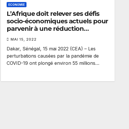
ECONOMIE
L’Afrique doit relever ses défis
socio-économiques actuels pour
parvenir à une réduction
durable de la pauvreté : Rapport
MAI 15, 2022
économique 2021 de la CEA
Dakar, Sénégal, 15 mai 2022 (CEA) – Les
perturbations causées par la pandémie de
COVID-19 ont plongé environ 55 millions…