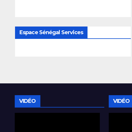
Espace Sénégal Services
VIDÉO
VIDÉO
Lecteur
Lecteur
vidéo
vidéo