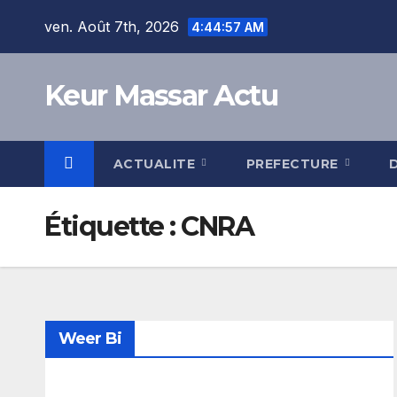
Skip
ven. Août 7th, 2026
4:44:57 AM
to
content
Keur Massar Actu
ACTUALITE
PREFECTURE
Étiquette :
CNRA
Weer Bi