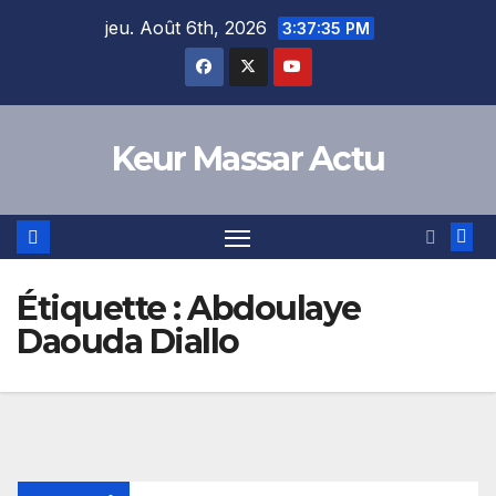
Skip
jeu. Août 6th, 2026
3:37:35 PM
to
content
Keur Massar Actu
Étiquette :
Abdoulaye
Daouda Diallo