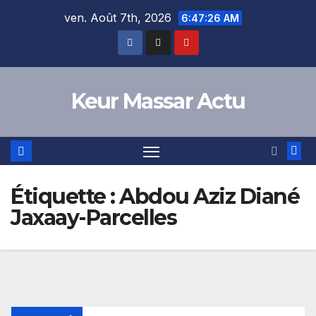
Skip
ven. Août 7th, 2026
6:47:27 AM
to
content
Keur Massar Actu
Étiquette :
Abdou Aziz Diané
Jaxaay-Parcelles