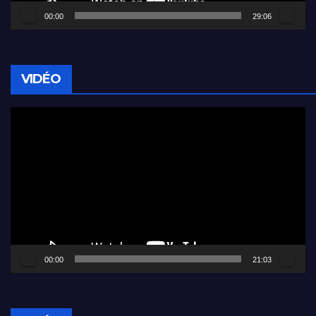
00:00
29:06
VIDÉO
Lecteur
vidéo
00:00
21:03