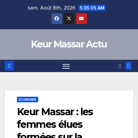
Skip
sam. Août 8th, 2026
5:35:05 AM
to
content
Keur Massar Actu
ECONOMIE
Keur Massar : les
femmes élues
formées sur la