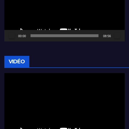
00:00
08:56
VIDÉO
Lecteur
vidéo