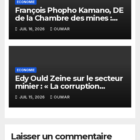
ECONOMIE
François Phopho Kamano, DE
de la Chambre des mines :
« la Guinée est aujourd’hui la
JUIL 16, 2026
OUMAR
meilleure des destinations »
ECONOMIE
Edy Ould Zeine sur le secteur
minier : « La corruption
n’existe pas en Mauritanie »
JUIL 15, 2026
OUMAR
Laisser un commentaire