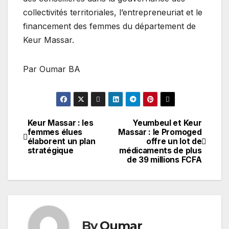
collectivités territoriales, l’entrepreneuriat et le
financement des femmes du département de
Keur Massar.
Par Oumar BA
Keur Massar : les
Yeumbeul et Keur
Navigation
femmes élues
Massar : le Promoged
élaborent un plan
offre un lot de
de
stratégique
médicaments de plus
de 39 millions FCFA
l’article
By
Oumar