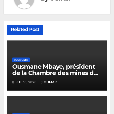
Related Post
ECONOMIE
Ousmane Mbaye, président
de la Chambre des mines du
Sénégal : « C’est l’Etat qui doit
JUIL 16, 2026
OUMAR
assurer le financement des
infrastructures »